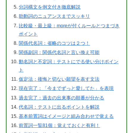
分詞構文を例文付き徹底解説
助動詞のニュアンスまでスッキリ
比較級・最上級：moreが付くルールとつまづき
ポイント
関係代名詞：省略のコツは２つ！
関係副詞：関係代名詞と言い換え可能
動名詞と不定詞：テストにでる使い分けポイン
ト
仮定法：後悔と切ない願望を表す文法
現在完了：「今までずっと愛してた」を表現
過去完了：過去の出来事の順番が分かる
代名詞：テストに出るポイントを解説
基本前置詞はイメージと組み合わせで覚える
前置詞一覧81個：覚えておくと有利！