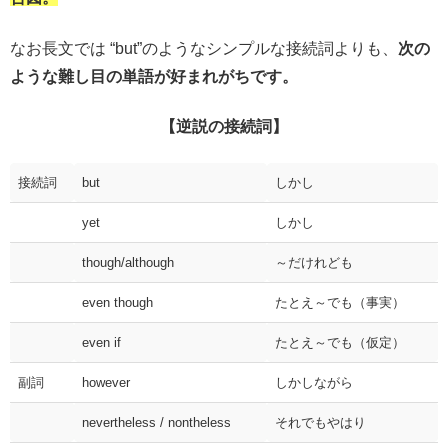
なお長文では “but”のようなシンプルな接続詞よりも、
次の
ような難し目の単語が好まれがちです。
【逆説の接続詞】
接続詞
but
しかし
yet
しかし
though/although
～だけれども
even though
たとえ～でも（事実）
even if
たとえ～でも（仮定）
副詞
however
しかしながら
nevertheless / nontheless
それでもやはり