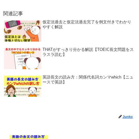
関連記事
仮定法過去と仮定法過去完了を例文付きでわかり
やすく解説
THATがすっきり分かる解説【TOEIC長文問題をス
ラスラ読む】
英語長文の読み方：関係代名詞カンマwhich【ニュ
ースで英語】
Junko