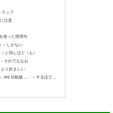
トラップ
略に注意
を使った慣用句
han: ～しかない
than: ～と同じほど（も）
less：それでもなお
o ：～より好ましい
 ～, the 比較級 …：～するほど…