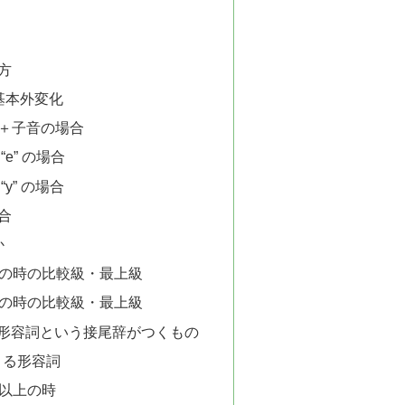
方
基本外変化
＋子音の場合
e” の場合
y” の場合
合
か
つの時の比較級・最上級
つの時の比較級・最上級
形容詞という接尾辞がつくもの
始まる形容詞
つ以上の時