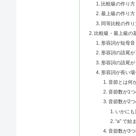
比較級の作り方
最上級の作り方
同等比較の作り
比較級・最上級の
形容詞が短母音
形容詞の語尾が “
形容詞の語尾が “
形容詞が長い場
音節とは何
音節数が1
音節数が2
いかにも
“a” で
音節数が3