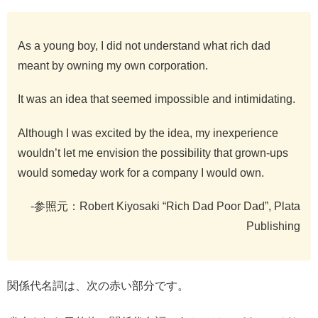
As a young boy, I did not understand what rich dad
meant by owning my own corporation.
It was an idea that seemed impossible and intimidating.
Although I was excited by the idea, my inexperience
wouldn’t let me envision the possibility that grown-ups
would someday work for a company I would own.
-参照元：Robert Kiyosaki “Rich Dad Poor Dad”, Plata
Publishing
関係代名詞は、次の赤い部分です。