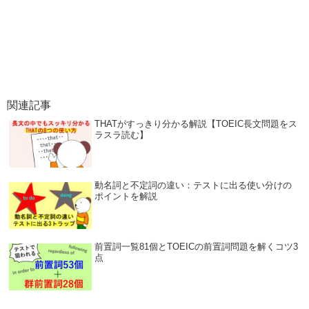
関連記事
THATがすっきり分かる解説【TOEIC長文問題をス
ラスラ読む】
動名詞と不定詞の違い：テストに出る使い分けの
ポイントを解説
前置詞一覧81個とTOEICの前置詞問題を解くコツ3
点