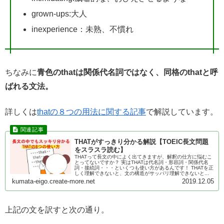
grown-ups:大人
inexperience：未熟、不慣れ
ちなみに
青色のthatは関係代名詞ではなく、同格のthatと呼
ばれる文法。
詳しくは
thatの８つの用法に関する記事
で解説しています。
THATがすっきり分かる解説【TOEIC長文問題
をスラスラ読む】
THATって長文の中によく出てきますが、解釈の仕方に悩むこ
とってないですか？ 実はTHATは代名詞・形容詞・関係代名
詞・接続詞・・・といくつも使い方があるんです！ THATを正
しく理解できないと、文の構造がサッパリ理解できないと...
kumata-eigo.create-more.net
2019.12.05
上記の文を訳すと次の通り。