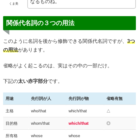
なるものね。
くま美
関係代名詞の３つの用法
このように名詞を後から修飾できる関係代名詞ですが、
3つ
の用法
があります。
省略がよく起こるのは、実はその中の一部だけ。
下記の
太い赤字部分
です。
用途
先行詞が人
先行詞が物
省略有無
主格
who/that
which/that
△
目的格
whom/that
which/that
◎
所有格
whose
whose