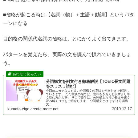
■省略が起こる時は【名詞（物）＋主語＋動詞】というパタ
ーンになる
目的格の関係代名詞の省略は、とにかくよく出てきます。
パターンを覚えたら、実際の文を読んで慣れていきましょ
う。
分詞構文を例文付き徹底解説【TOEIC長文問題
をスラスラ読む】
今回はニガテな人も多い分詞構文の意味を例文付きで解説し
ていきます。 ただ実践の場では、意味をきちんと訳すより早
く読む方が大事。 そこで後半は、分詞構文入りの長文を速く
読み解くコツをご紹介します。 分詞構文とは まずは分詞構
文...
kumata-eigo.create-more.net
2019.12.17