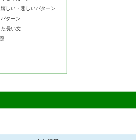
て嬉しい・悲しいパターン
句パターン
った長い文
題