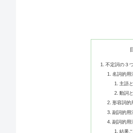
不定詞の３
名詞的用
主語
動詞
形容詞的
副詞的用
副詞的用
結果