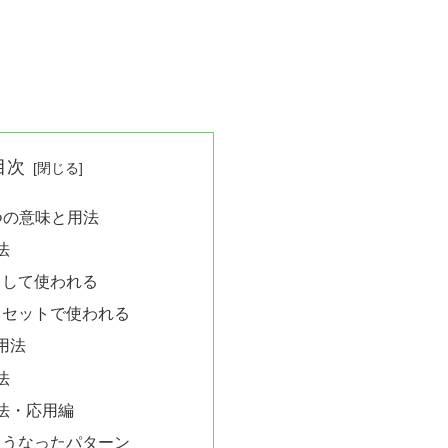
目次
つの意味と用法
法
として使われる
とセットで使われる
用法
法
法・応用編
こうなったパターン