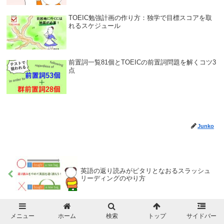
TOEIC勉強計画の作り方：独学で目標スコアを取
れるスケジュール
前置詞一覧81個とTOEICの前置詞問題を解くコツ3
点
Junko
英語の返り読みがピタリとなおるスラッシュ
リーディングのやり方
メニュー
ホーム
検索
トップ
サイドバー
TOEICで転職が有利になる仕事はこれだ。ス