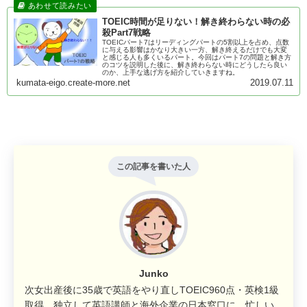
TOEIC時間が足りない！解き終わらない時の必
殺Part7戦略
TOEICパート7はリーディングパートの5割以上を占め、点数
に与える影響はかなり大きい一方、解き終えるだけでも大変
と感じる人も多くいるパート。今回はパート7の問題と解き方
のコツを説明した後に、解き終わらない時にどうしたら良い
のか、上手な逃げ方を紹介していきますね。
kumata-eigo.create-more.net
2019.07.11
この記事を書いた人
Junko
次女出産後に35歳で英語をやり直しTOEIC960点・英検1級
取得。独立して英語講師と海外企業の日本窓口に。忙しい