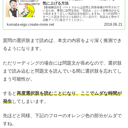
気に上げる方法
【動画解説付】パート３からは設問と回答候補が印字されて
いるため、事前に設問を読む「先読み」という攻略法がかな
り効きます！正しい先読み法を紹介しますね。５つの設問パ
ターンと説き方のコツも紹介しているので、先読みと併せて
点数アップに役立ててください。
kumata-eigo.create-more.net
2019.06.21
質問の選択肢まで読めば、本文の内容をより深く推測でき
るようになります。
ただリーディングの場合には問題文が長めなので、選択肢
まで読み込むと問題文を読んでいる間に選択肢を忘れてし
まう可能性が。
すると
再度選択肢を読むことになり、ここでムダな時間が
発生
してしまいます。
先ほどと同様、下記のフローのオレンジ色の部分がムダで
すね。