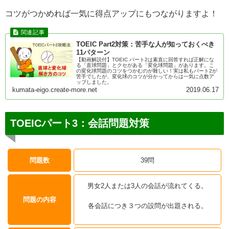
コツがつかめれば一気に得点アップにもつながりますよ！
TOEIC Part2対策：苦手な人が知っておくべき
11パターン
【動画解説付】TOEIC パート2は素直に回答すれば正解にな
る「直球問題」とクセがある「変化球問題」があります。こ
の変化球問題のコツをつかむのが難しい！実は私もパート2が
苦手でしたが、変化球のコツが分かってからは一気に点数ア
ップしました。
kumata-eigo.create-more.net
2019.06.17
TOEICパート3：会話問題対策
問題数
39問
男女2人または3人の会話が流れてくる。
問題の内容
各会話につき３つの設問が出題される。