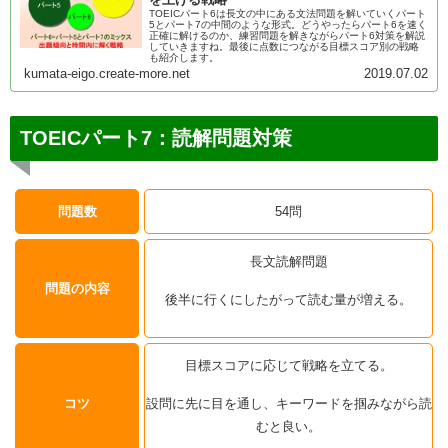
TOEICパート6は長文の中にある文法問題を解いていくパート
5とパート7の中間のような形式。どうやったらパート6を速く
正確に解けるのか、練習問題を解きながらパート6対策を解説
していきますね。最後に点数につながる目標スコア別の戦略
も紹介します。
kumata-eigo.create-more.net
2019.07.02
TOEICパート7：読解問題対策
問題数
54問
長文読解問題
問題の内容
後半に行くにしたがって読む量が増える。
目標スコアに応じて戦略を立てる。
コツ
設問に先に目を通し、キーワードを掴みながら読
むと良い。