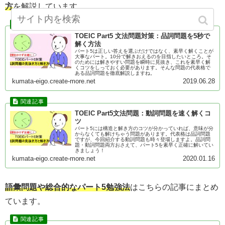
方
を解説しています。
TOEIC Part5 文法問題対策：品詞問題を5秒で
解く方法
パート5は正しい答えを選ぶだけではなく、素早く解くことが
大事なパート。10分で解きおえるのを目指したいところ。そ
のためには解きやすい問題を瞬時に見抜き、これを素早く解
くコツをしっておく必要があります。そんな問題の代表格で
ある品詞問題を徹底解説しますね。
kumata-eigo.create-more.net
2019.06.28
TOEIC Part5文法問題：動詞問題を速く解くコ
ツ
パート5には構造と解き方のコツが分かっていれば、意味が分
からなくても解けちゃう問題があります。代表格は品詞問題
ですが、今回紹介する動詞問題も時々登場しますよ。品詞問
題・動詞問題両方おさえて、パート5を素早く正確に解いてい
きましょう！
kumata-eigo.create-more.net
2020.01.16
語彙問題や総合的なパート5勉強法
はこちらの記事にまとめ
ています。