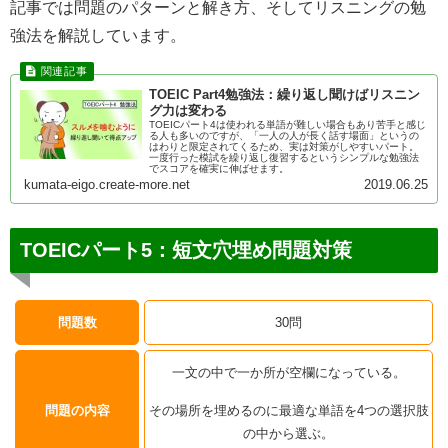
記事では問題のパターンと解き方、そしてリスニングの勉
強法を解説しています。
TOEIC Part4勉強法：繰り返し聞けばリスニン
グ力は変わる
TOEICパート4は使われる単語が難しい場合もあり苦手と感じ
る人も多いのですが、「一人の人が長く話す場面」というの
はわりと限定されてくるため、実は対策がしやすいパート。
一度行った模試を繰り返し復習するというシンプルな勉強法
でスコアを確実に伸ばせます。
kumata-eigo.create-more.net
2019.06.25
TOEICパート5：短文穴埋め問題対策
問題数
30問
一文の中で一か所が空欄になっている。
問題の内容
その場所を埋めるのに最適な単語を4つの選択肢
の中から選ぶ。