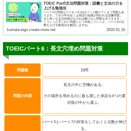
TOEIC Part5文法問題対策：語彙と文法の力を
上げる勉強法
パート5の問題はコツをつかめばパッと解けてしまう問題もあ
ります。ですが半分近くは単語の知識が問われる語彙問題。
また色々な文法知識がなければ解けない問題も出てきます。
こういった手ごわい問題にどう対処していくか、パート5の点
数を上げる勉強法を解説しますね。
kumata-eigo.create-more.net
2020.01.16
TOEICパート6：長文穴埋め問題対策
問題数
16問
長文の中に空欄がある。
問題の内容
その場所を埋めるのに最も適した単語を4つの選
択肢の中から選ぶ。
パート5とパート7の対策をしておくと点数が伸び
る。