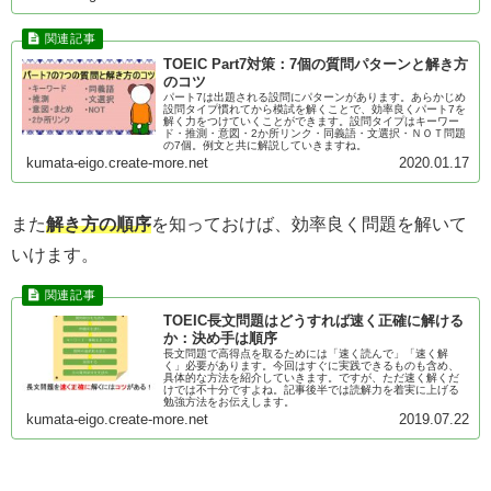
TOEIC Part7対策：7個の質問パターンと解き方
のコツ
パート7は出題される設問にパターンがあります。あらかじめ
設問タイプ慣れてから模試を解くことで、効率良くパート7を
解く力をつけていくことができます。設問タイプはキーワー
ド・推測・意図・2か所リンク・同義語・文選択・ＮＯＴ問題
の7個。例文と共に解説していきますね。
kumata-eigo.create-more.net
2020.01.17
また
解き方の順序
を知っておけば、効率良く問題を解いて
いけます。
TOEIC長文問題はどうすれば速く正確に解ける
か：決め手は順序
長文問題で高得点を取るためには「速く読んで」「速く解
く」必要があります。今回はすぐに実践できるものも含め、
具体的な方法を紹介していきます。ですが、ただ速く解くだ
けでは不十分ですよね。記事後半では読解力を着実に上げる
勉強方法をお伝えします。
kumata-eigo.create-more.net
2019.07.22