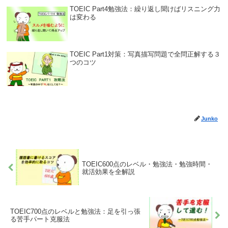
TOEIC Part4勉強法：繰り返し聞けばリスニング力
は変わる
TOEIC Part1対策：写真描写問題で全問正解する３
つのコツ
Junko
TOEIC600点のレベル・勉強法・勉強時間・
就活効果を全解説
TOEIC700点のレベルと勉強法：足を引っ張
る苦手パート克服法