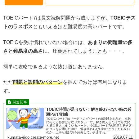
TOEICパート7は長文読解問題から成りますが、
TOEICテス
トのラスボス
ともいえるほど難易度の高いパートです。
TOEICを受け慣れていない場合には、
あまりの問題量の多
さと難易度の高さ
に、圧倒されてしまうことも・・・。
簡単に攻略できるような抜け道はありません。
ただ
問題と設問のパターン
を掴んでおけば有利になりま
す。
TOEIC時間が足りない！解き終わらない時の必
殺Part7戦略
TOEICパート7はリーディングパートの5割以上を占め、点数
に与える影響はかなり大きい一方、解き終えるだけでも大変
と感じる人も多くいるパート。今回はパート7の問題と解き方
のコツを説明した後に、解き終わらない時にどうしたら良い
のか、上手な逃げ方を紹介していきますね。
kumata-eigo.create-more.net
2019.07.11