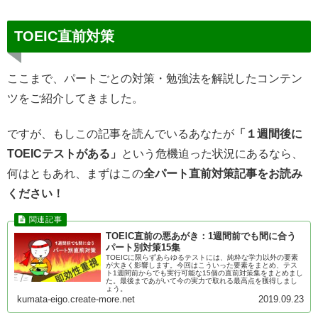
TOEIC直前対策
ここまで、パートごとの対策・勉強法を解説したコンテン
ツをご紹介してきました。
ですが、もしこの記事を読んでいるあなたが
「１週間後に
TOEICテストがある」
という危機迫った状況にあるなら、
何はともあれ、まずはこの
全パート直前対策記事をお読み
ください！
TOEIC直前の悪あがき：1週間前でも間に合う
パート別対策15集
TOEICに限らずあらゆるテストには、純粋な学力以外の要素
が大きく影響します。今回はこういった要素をまとめ、テス
ト1週間前からでも実行可能な15個の直前対策集をまとめまし
た。最後まであがいて今の実力で取れる最高点を獲得しまし
ょう。
kumata-eigo.create-more.net
2019.09.23