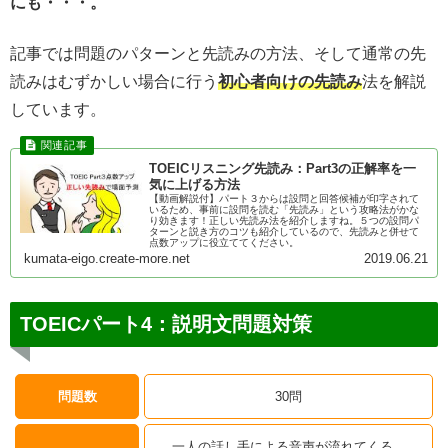
にも・・・。
記事では問題のパターンと先読みの方法、そして通常の先
読みはむずかしい場合に行う
初心者向けの先読み
法を解説
しています。
TOEICリスニング先読み：Part3の正解率を一
気に上げる方法
【動画解説付】パート３からは設問と回答候補が印字されて
いるため、事前に設問を読む「先読み」という攻略法がかな
り効きます！正しい先読み法を紹介しますね。５つの設問パ
ターンと説き方のコツも紹介しているので、先読みと併せて
点数アップに役立ててください。
kumata-eigo.create-more.net
2019.06.21
TOEICパート4：説明文問題対策
問題数
30問
一人の話し手による音声が流れてくる。