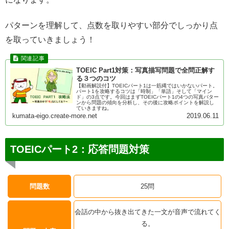
パターンを理解して、点数を取りやすい部分でしっかり点
を取っていきましょう！
TOEIC Part1対策：写真描写問題で全問正解す
る３つのコツ
【動画解説付】TOEICパート1は一筋縄ではいかないパート。
パート1を攻略するコツは「時制」「単語」そして「マイン
ド」の3点です。今回はまずTOEICパート1の4つの写真パター
ンから問題の傾向を分析し、その後に攻略ポイントを解説し
ていきますね。
kumata-eigo.create-more.net
2019.06.11
TOEICパート2：応答問題対策
問題数
25問
会話の中から抜き出てきた一文が音声で流れてく
る。