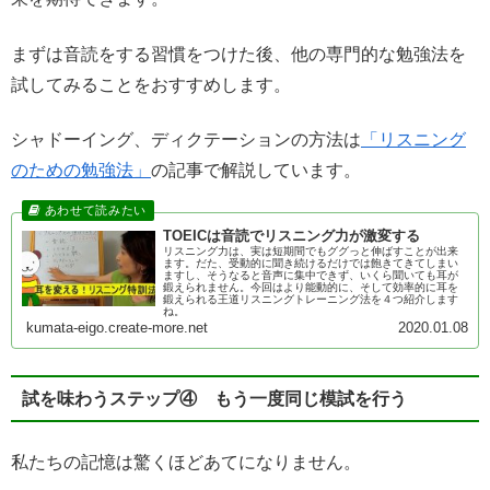
まずは音読をする習慣をつけた後、他の専門的な勉強法を
試してみることをおすすめします。
シャドーイング、ディクテーションの方法は
「リスニング
のための勉強法」
の記事で解説しています。
TOEICは音読でリスニング力が激変する
リスニング力は、実は短期間でもググっと伸ばすことが出来
ます。だた、受動的に聞き続けるだけでは飽きてきてしまい
ますし、そうなると音声に集中できず、いくら聞いても耳が
鍛えられません。今回はより能動的に、そして効率的に耳を
鍛えられる王道リスニングトレーニング法を４つ紹介します
ね。
kumata-eigo.create-more.net
2020.01.08
試を味わうステップ④ もう一度同じ模試を行う
私たちの記憶は驚くほどあてになりません。