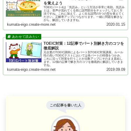
を覚えよう
TOEICパート4は「先読み」という方法が非常に有効。先読み
とは、音声が流れてくる前に設問部分をチェックしておく方
法ですね。これに加えて、よく出る設問の5つの型を覚えてく
ださい。正解率アップにつながります。一緒に問題を解きな
がら、解説していきますね。
kumata-eigo.create-more.net
2020.01.15
TOEIC対策：12記事でパート別解き方のコツを
徹底解説
元企業のTOEIC講師によるパート別TOEIC対策講座。ルール
性の高いTOEICテストにおいては各パートの特徴をつかみ、
これに沿って対策を行うことが点数アップにそのまま直結し
ます。12個の記事で解き方のコツを徹底的に解説していきま
すね。
kumata-eigo.create-more.net
2019.09.09
この記事を書いた人