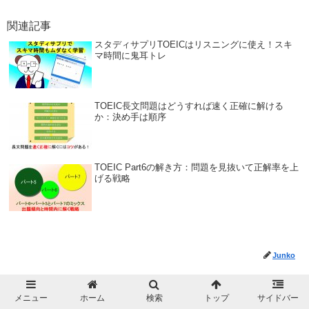
関連記事
スタディサプリTOEICはリスニングに使え！スキ
マ時間に鬼耳トレ
TOEIC長文問題はどうすれば速く正確に解ける
か：決め手は順序
TOEIC Part6の解き方：問題を見抜いて正解率を上
げる戦略
Junko
メニュー
ホーム
検索
トップ
サイドバー