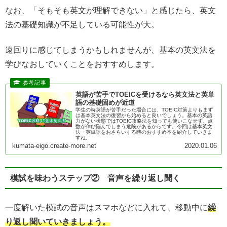
なお、「そもそも英文が理解できない」と感じたら、英文
法の基礎知識が不足している可能性が大。
遠回りに感じてしまうかもしれませんが、基本の英文法を
学びなおしていくことをおすすめします。
英語が苦手でTOEICを受けるなら英文法と英単
語の基礎固めが近道
学生の時英語が苦手だった場合には、TOEIC対策よりもまず
は基本英文法の復習から始めると良いでしょう。基本の英語
力がない状態ではTOEIC攻略法を知っても使いこなせず、点
数が伸び悩んでしまう危険があるからです。今回は基本英文
法・英単語をおさらいする時のおすすめ本を紹介していきま
すね。
kumata-eigo.create-more.net
2020.01.06
模試を味わうステップ② 音声を繰り返し聞く
一度解いた模試の音声はスマホなどに入れて、移動中に
繰
り返し聞いていきましょう。