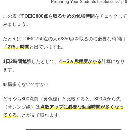
Preparing Your Students for Success” p.6
この表で
TOEIC800点を取るための勉強時間
をチェックして
みましょう。
たとえばTOEIC750点の人が850点を取るのに必要な時間は
「275」時間
と出ていますね。
1日2時間勉強
したとして、
4～5ヵ月程度かかる
計算になり
ます。
結構多くないですか？
どうやら800点前（黄色線）と比較すると、800点から先
（オレンジ線）は
点数アップに必要な勉強時間が多くなっ
てくる
ことが見て取れます。