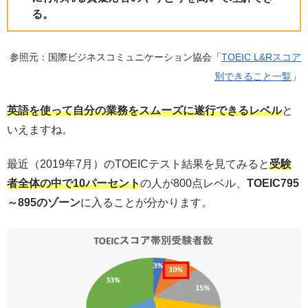
る。
参照元：国際ビジネスコミュニケーション協会「
TOEIC L&Rスコア
別できること一覧
」
英語を使って自分の業務をスムーズに遂行できるレベル
と
いえますね。
最近（2019年7月）のTOEICテスト結果を見てみると
受
験
者全体の中で10パーセント
の人が800点レベル、
TOEIC795
～895のゾーン
に入ることが分かります。