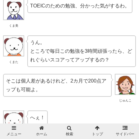
TOEICのための勉強、分かった気がするわ。
くま美
うん。
ところで毎日この勉強を3時間頑張ったら、ど
れぐらいスコアってアップするの？
くまた
そこは個人差があるけれど、2カ月で200点ア
ップも可能よ。
じゅんこ
へぇ！
メニュー
ホーム
検索
トップ
サイドバー
くまた