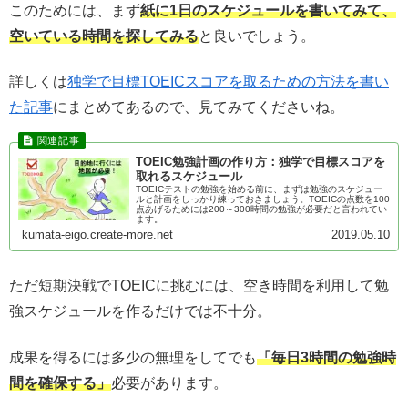
このためには、まず
紙に1日のスケジュールを書いてみて、
空いている時間を探してみる
と良いでしょう。
詳しくは
独学で目標TOEICスコアを取るための方法を書い
た記事
にまとめてあるので、見てみてくださいね。
TOEIC勉強計画の作り方：独学で目標スコアを
取れるスケジュール
TOEICテストの勉強を始める前に、まずは勉強のスケジュー
ルと計画をしっかり練っておきましょう。TOEICの点数を100
点あげるためには200～300時間の勉強が必要だと言われてい
ます。
kumata-eigo.create-more.net
2019.05.10
ただ短期決戦でTOEICに挑むには、空き時間を利用して勉
強スケジュールを作るだけでは不十分。
成果を得るには多少の無理をしてでも
「毎日3時間の勉強時
間を確保する」
必要があります。