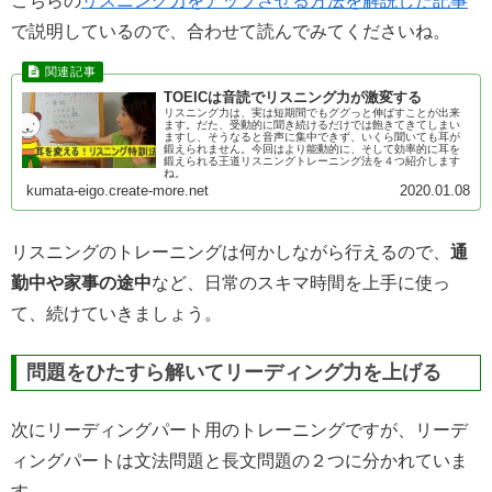
こちらの
リスニング力をアップさせる方法を解説した記事
で説明しているので、合わせて読んでみてくださいね。
TOEICは音読でリスニング力が激変する
リスニング力は、実は短期間でもググっと伸ばすことが出来
ます。だた、受動的に聞き続けるだけでは飽きてきてしまい
ますし、そうなると音声に集中できず、いくら聞いても耳が
鍛えられません。今回はより能動的に、そして効率的に耳を
鍛えられる王道リスニングトレーニング法を４つ紹介します
ね。
kumata-eigo.create-more.net
2020.01.08
リスニングのトレーニングは何かしながら行えるので、
通
勤中や家事の途中
など、日常のスキマ時間を上手に使っ
て、続けていきましょう。
問題をひたすら解いてリーディング力を上げる
次にリーディングパート用のトレーニングですが、リーデ
ィングパートは文法問題と長文問題の２つに分かれていま
す。