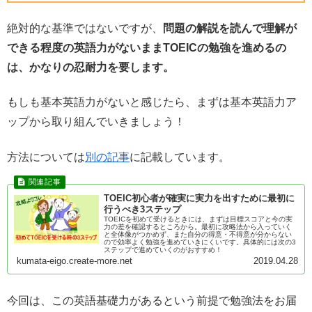
絶対的な基準ではないですが、
問題の解説を読んで理解が
できる程度の英語力がないままTOEICの勉強を進めるの
は、かなりの忍耐力を要します。
もしも基本英語力がないと感じたら、まずは基本英語力ア
ップから取り組んでいきましょう！
方法については
別の記事
に記載しています。
TOEIC初心者が確実に実力を出すために最初に
行うべき3ステップ
TOEICを初めて受けるときには、まずは目標スコアと今の実
力の差を確認するところから。最初に攻略法から入っていく
と全体像がつかめず、また自分の得意・不得意が分からない
ので効率よく勉強を進めていきにくいです。具体的には次の3
ステップで進めていくのがおすすめ！
kumata-eigo.create-more.net
2019.04.28
今回は、この英語基礎力があるという前提で勉強法をお届