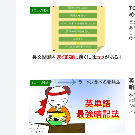
T
TOEIC対策
め
長
あ
し
後
英
TOEIC対策
暗
私
の
ジ
ン