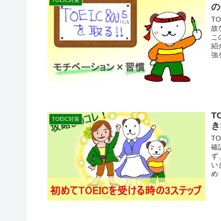
TOEIC対策
の
T
故
こ
紹
強
T
TOEIC対策
き
T
確
ず
い
め