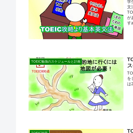
学
文
T
が
す
T
TOEIC勉強のスケジュールと計画
ス
T
を
は
T