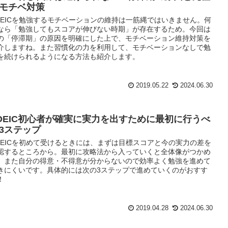
モチベ対策
OEICを勉強するモチベーションの維持は一筋縄ではいきません。何
なら「勉強してもスコアが伸びない時期」が存在するため。今回は
の「停滞期」の原因を明確にした上で、モチベーション維持対策を
介しますね。また習慣化の力を利用して、モチベーションなしで勉
を続けられるようになる方法も紹介します。
2019.05.22
2024.06.30
OEIC初心者が確実に実力を出すために最初に行うべ
3ステップ
OEICを初めて受けるときには、まずは目標スコアと今の実力の差を
認するところから。最初に攻略法から入っていくと全体像がつかめ
、また自分の得意・不得意が分からないので効率よく勉強を進めて
きにくいです。具体的には次の3ステップで進めていくのがおすす
！
2019.04.28
2024.06.30