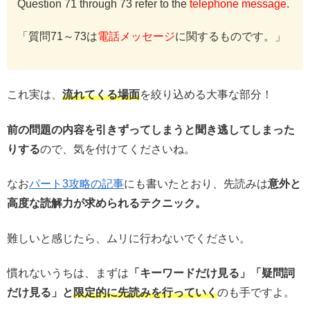
Question 71 through 73 refer to the
telephone message
.
「質問71～73は
電話メッセージ
に関するものです。」
これ実は、
流れてくる場面
を絞り込める大事な部分！
前の問題の内容を引きずってしまうと聞き逃してしまった
りする
ので、気を付けてくださいね。
なお
パート3攻略の記事
にも書いたとおり、先読みは
意外と
高度な読解力が求められるテクニック。
難しいと感じたら、ムリに行わないでください。
慣れないうちは、まずは
「キーワードだけ見る」「疑問詞
だけ見る」と
限定的に先読みを行っていく
のも手ですよ。