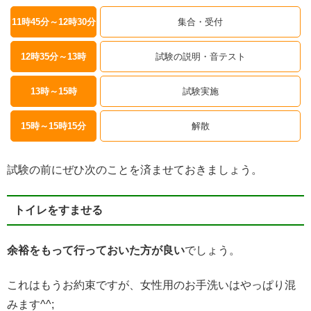
11時45分～12時30分
集合・受付
12時35分～13時
試験の説明・音テスト
1
3時～15時
試験実施
15時～15時15分
解散
試験の前にぜひ次のことを済ませておきましょう。
トイレをすませる
余裕をもって行っておいた方が良い
でしょう。
これはもうお約束ですが、女性用のお手洗いはやっぱり混
みます^^;