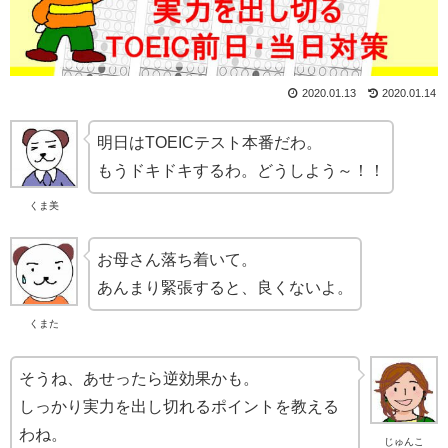
2020.01.13
2020.01.14
明日はTOEICテスト本番だわ。
もうドキドキするわ。どうしよう～！！
くま美
お母さん落ち着いて。
あんまり緊張すると、良くないよ。
くまた
そうね、あせったら逆効果かも。
しっかり実力を出し切れるポイントを教える
わね。
じゅんこ