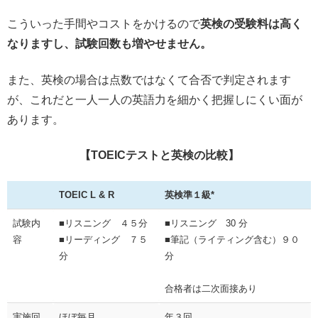
こういった手間やコストをかけるので
英検の受験料は高く
なりますし、試験回数も増やせません。
また、英検の場合は点数ではなくて合否で判定されます
が、これだと一人一人の英語力を細かく把握しにくい面が
あります。
【TOEICテストと英検の比較】
TOEIC L & R
英検準１級*
試験内
■リスニング ４５分
■リスニング 30 分
容
■リーディング ７５
■筆記（ライティング含む）９０
分
分
合格者は二次面接あり
実施回
ほぼ毎月
年３回