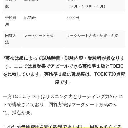
数
（６月・１０月・１月）
受験費
5,725円
7,600円
用
回答方
マークシート方式
マークシート方式・記述・面接
法
*英検は級によって試験時間・試験内容・受験料が異なりま
す。ここでは履歴書でアピールできる英検準１級とTOEIC
を比較しています。英検準１級の難易度は、TOEIC730点程
度です。
一方TOEIC テストはリスニング力とリーディング力のテス
トで構成されており、回答方法はマークシート方式のみ
で、採点が楽。
このため
受験費用を安く設定できますし、回数も多くする