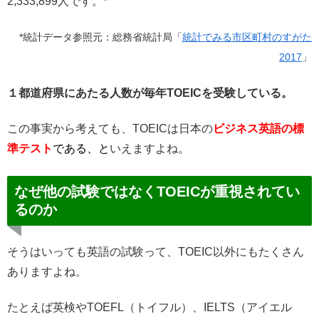
2,333,899人です。*
*統計データ参照元：総務省統計局「
統計でみる市区町村のすがた
2017
」
１都道府県にあたる人数が毎年TOEICを受験している。
この事実から考えても、TOEICは日本の
ビジネス英語の標
準テスト
である、と
いえますよね。
なぜ他の試験ではなくTOEICが重視されてい
るのか
そうはいっても英語の試験って、TOEIC以外にもたくさん
ありますよね。
たとえば英検やTOEFL（トイフル）、IELTS（アイエル