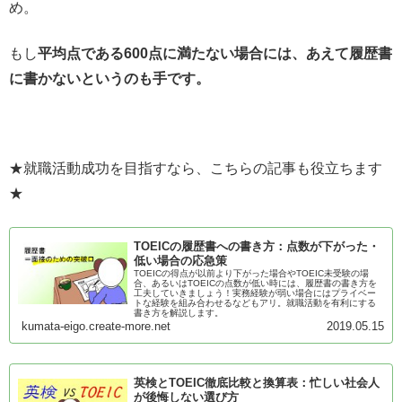
め。
もし
平均点である600点に満たない場合には、あえて履歴書
に書かないというのも手です。
★就職活動成功を目指すなら、こちらの記事も役立ちます
★
TOEICの履歴書への書き方：点数が下がった・
低い場合の応急策
TOEICの得点が以前より下がった場合やTOEIC未受験の場
合、あるいはTOEICの点数が低い時には、履歴書の書き方を
工夫していきましょう！実務経験が弱い場合にはプライベー
トな経験を組み合わせるなどもアリ。就職活動を有利にする
書き方を解説します。
kumata-eigo.create-more.net
2019.05.15
英検とTOEIC徹底比較と換算表：忙しい社会人
が後悔しない選び方