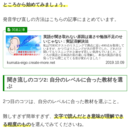
ところから始めてみましょう。
発音学び直しの方法はこちらの記事にまとめています。
英語が聞き取れない原因は速さや勉強不足のせ
いじゃない：実証済解決法
私はTOEICテストのリスニングで満点に近い490点を取得して
いますが、かつてはリスニングが大の苦手でした。どれだけ
聞いてもリスニングが上達せず悲しい気持ちでいました。と
ころが英語と日本語の音の違いを理解し、本当の英語の音を
知ってから聞こえてくる音が変わりました！
kumata-eigo.create-more.net
2019.10.09
聞き流しのコツ2: 自分のレベルに合った教材を選
ぶ
2つ目のコツは、自分のレベルに合った教材を選ぶこと。
難しすぎず簡単すぎず、
文字で読んだとき意味が理解でき
る程度のもの
を選んでみてくださいね。