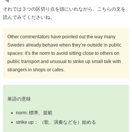
それでは３つの区切り点を頭にいれながら、こちらの文を
読んでみてくださいね。
Other commentators have pointed out the way many
Swedes already behave when they’re outside in public
spaces: it’s the norm to avoid sitting close to others on
public transport and unusual to strike up small talk with
strangers in shops or cafes.
単語の意味
norm: 標準、規範
strike up： （歌、演奏などを）始める